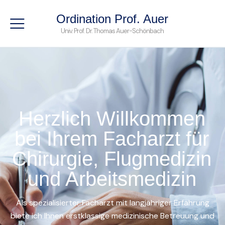
Ordination Prof. Auer
Univ. Prof. Dr. Thomas Auer-Schönbach
Herzlich Willkommen
bei Ihrem Facharzt für
Chirurgie, Flugmedizin
und Arbeitsmedizin
Als spezialisierter Facharzt mit langjähriger Erfahrung
biete ich Ihnen erstklassige medizinische Betreuung und