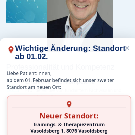
×
Wichtige Änderung: Standort
ab 01.02.
Professionalität und Kompetenz
Liebe Patient:innen,
ab dem 01. Februar befindet sich unser zweiter
Erfahrene Fachkompetenz
Standort am neuen Ort:
Profitieren Sie von fundiertem Fachwissen und
langjährigen Erfahrung.
Individuelle Betreuung
Neuer Standort:
Ich nehme mir Zeit für Ihre persönlichen
Trainings- & Therapiezentrum
Anliegen und biete Ihnen maßgeschneiderte
Vasoldsberg 1, 8076 Vasoldsberg
Behandlungspläne.