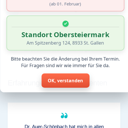
(ab 01. Februar)
Modernste Technologie
Meine Praxis ist mit modernster Medizintechnik
ausgestattet, um Ihnen die bestmögliche
Versorgung zu gewährleisten.
Standort Obersteiermark
Ganzheitlicher Ansatz
Am Spitzenberg 124, 8933 St. Gallen
Ich betrachte Ihre Gesundheit ganzheitlich und
biete eine umfassende medizinische
Bitte beachten Sie die Änderung bei Ihrem Termin.
Betreuung.
Für Fragen sind wir wie immer für Sie da.
OK, verstanden
Erfahrungen unserer Patienten
Dr. Auer-Schönbach hat mich in allen