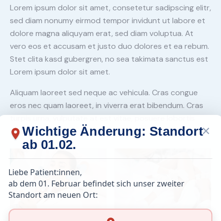
Lorem ipsum dolor sit amet, consetetur sadipscing elitr,
sed diam nonumy eirmod tempor invidunt ut labore et
dolore magna aliquyam erat, sed diam voluptua. At
vero eos et accusam et justo duo dolores et ea rebum.
Stet clita kasd gubergren, no sea takimata sanctus est
Lorem ipsum dolor sit amet.
Aliquam laoreet sed neque ac vehicula. Cras congue
eros nec quam laoreet, in viverra erat bibendum. Cras
turpis urna, vulputate at est vitae, posuere lobortis
×
Wichtige Änderung: Standort
erat.
ab 01.02.
Liebe Patient:innen,
ab dem 01. Februar befindet sich unser zweiter
Standort am neuen Ort: